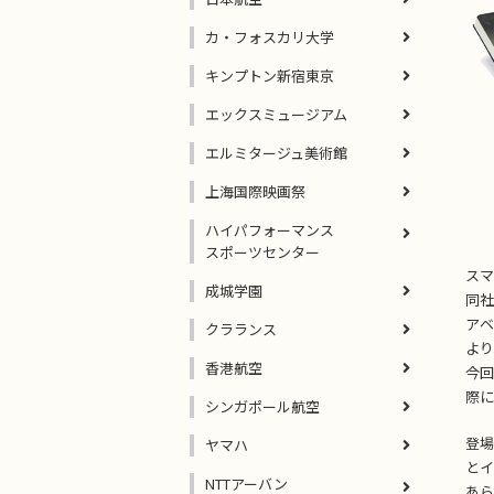
カ・フォスカリ大学
キンプトン新宿東京
エックスミュージアム
エルミタージュ美術館
上海国際映画祭
ハイパフォーマンス
スポーツセンター
スマ
成城学園
同社
アベ
クラランス
より
香港航空
今回
際に
シンガポール航空
登場
ヤマハ
とイ
NTTアーバン
あら