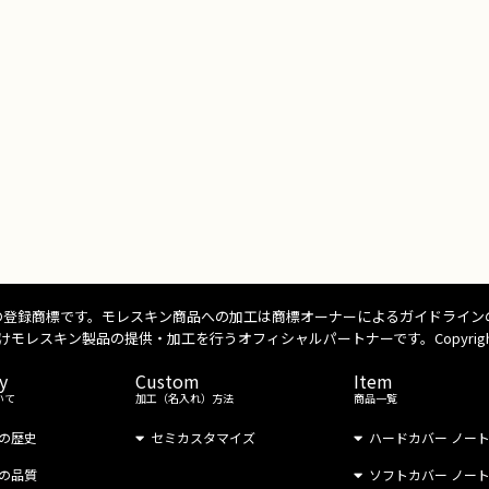
ne S.p.Aの登録商標です。モレスキン商品への加工は商標オーナーによるガイドラ
の提供・加工を行うオフィシャルパートナーです。Copyright © 2016 TRANS C
y
Custom
Item
いて
加工（名入れ）方法
商品一覧
の歴史
セミカスタマイズ
ハードカバー ノー
の品質
ソフトカバー ノー