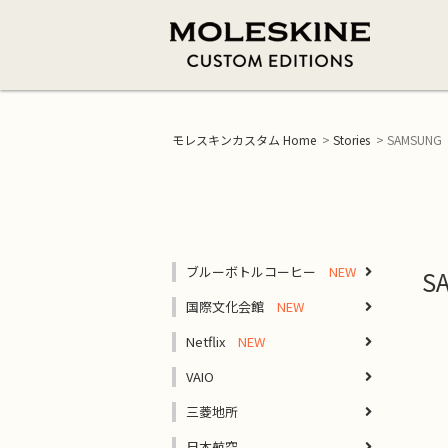
新商品
セミカスタマイズ
モレスキンについて
ジャーナル
モレスキンカスタム Home
>
Stories
>
SAMSUN
シルクスクリーン
ヴォラン ラー
ハードカバーノートブック
モレスキンの歴史
エンボス加工
ヴォラン ポケ
Xラージ
モレスキンの品質
箔押し加工
ヴォラン Xス
ラージ
モレスキンの取り組み
インクジェット
カイエ XXラー
ミディアム
オフセット印刷
カイエ Xラージ
カスタムエディションとは
ポケット
ブルーボトルコーヒー
セミカスタマイズを詳しく見る
カイエ ラージ
S
ダブルレイアウトノートブック
カイエ ポケッ
ハードカバーノートブック一覧
国際文化会館
ジャーナル一覧
ソフトカバーノートブック
Netflix
Xラージ
VAIO
ラージ
三菱地所
ポケット
ソフトカバーノートブック一覧
日本航空