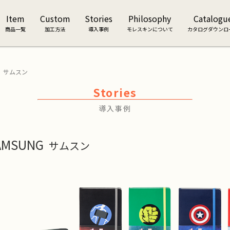
Item
Custom
Stories
Philosophy
Catalogu
商品一覧
加工方法
導入事例
モレスキンについて
カタログダウンロ
モレスキンスマート
アクセサリー
G サムスン
ジ
スマートライティングセット
GOクリックボールペン
Stories
ット
モレスキンスマート一覧
ポートフォリオ
モール
クラシックツールベルト
導入事例
ダイアリー
ジ
アクセサリー一覧
2021年版ウィークリーノートブック
ダイアリー一覧
AMSUNG
サムスン
ト