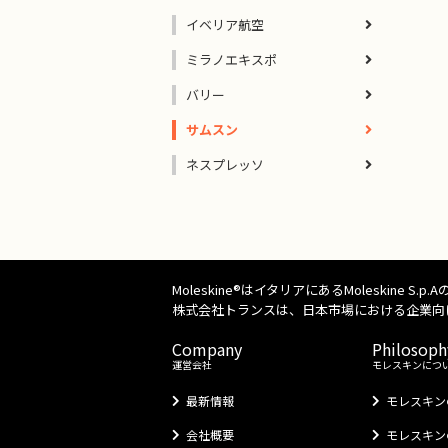
イベリア航空
ミラノエキスポ
バリー
サムスン
ネスプレッソ
Moleskine®はイタリアにあるMoleski
株式会社トランスは、日本市場における企業向けモレスキン製品
Company
Philosoph
運営会社
モレスキンにつ
最新情報
モレスキン
会社概要
モレスキン